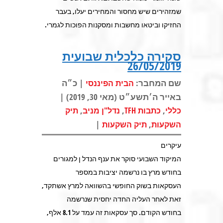
שמזהירים שיש מחסור והמחירים יעלו, בעבר
החזיקו וביטאו מחשבות ומסקנות הפוכות לגמרי.
סקירה כלכלית שבועית
26/05/2019
שם המחבר:
| כ״ה
הבית הפיננסי
באייר ה׳תשע״ט (מאי 30, 2019) |
,
,
,
כללי
כתבות TFH
נדל"ן מניב
תיק
|
,
השקעות
תיק השקעות
עיקרים
המיקוד השבועי סוקר את ענף הנדל ן למגורים
בחודש מרץ בו נרשמה יציבות במספר
העסקאות בשוק החופשי בהשוואה למרץ אשתקד,
זאת לאחר העליה החדה יחסית שנרשמה
בחודש הקודם. סך עסקאות זה עמד על 8.1 אלף,