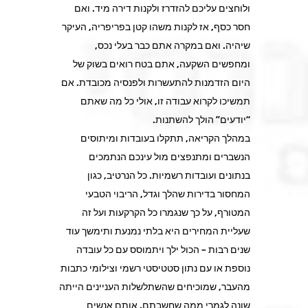
ולוחצים עליכם להזדרז ולקנות דירה מיד. ואם
חסר כסף, אז לקנות משהו קטן בפריפריה, העיקר
שיהיה. ואם במקרה אתם כבר בעלי נכס,
ומחפשים השקעה, אתם בטח רואים בשוק של
היום הזדמנות להתעשרות ולפנסיה מכובדת. אם
תמשיכו לקרוא עבודה זו, אולי כל מה שאתם
“יודעים” הולך להשתנות.
במהלך הקריאה, תתקלו בעובדות ומיתוסים
הנשברים ומתנפצים מול עינכם הנתמכים
בנתונים ועובדות רשמיות. כל הנרטיב, כגון
המחסור בדירות שהלך וגדל, הריבוי הטבעי
המטורף, על כך שנגמרו כל הקרקעות ועל זה
שעליית המחירים היא בלתי נמנעת ותימשך עוד
שנים רבות – הכול ילך ויתמוסס עם כל עובדה
נוספת או עם נתון סטטיסטי רשמי וצילומי כתבות
מהעבר, שמוכיחים שהשתלשלות העניינים הייתה
שונה לגמרי ממה שחשבתם. אותם אנשים