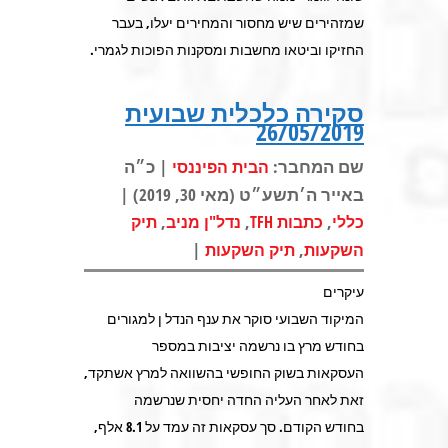
שמזהירים שיש מחסור והמחירים יעלו, בעבר
החזיקו וביטאו מחשבות ומסקנות הפוכות לגמרי.
סקירה כלכלית שבועית
26/05/2019
שם המחבר:
| כ״ה
הבית הפיננסי
באייר ה׳תשע״ט (מאי 30, 2019) |
,
,
,
כללי
כתבות TFH
נדל"ן מניב
תיק
|
,
השקעות
תיק השקעות
עיקרים
המיקוד השבועי סוקר את ענף הנדל ן למגורים
בחודש מרץ בו נרשמה יציבות במספר
העסקאות בשוק החופשי בהשוואה למרץ אשתקד,
זאת לאחר העליה החדה יחסית שנרשמה
בחודש הקודם. סך עסקאות זה עמד על 8.1 אלף,