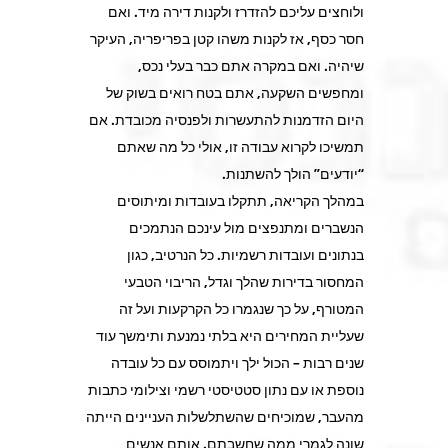
ולוחצים עליכם להזדרז ולקנות דירה מיד. ואם
חסר כסף, אז לקנות משהו קטן בפריפריה, העיקר
שיהיה. ואם במקרה אתם כבר בעלי נכס,
ומחפשים השקעה, אתם בטח רואים בשוק של
היום הזדמנות להתעשרות ולפנסיה מכובדת. אם
תמשיכו לקרוא עבודה זו, אולי כל מה שאתם
“יודעים” הולך להשתנות.
במהלך הקריאה, תתקלו בעובדות ומיתוסים
הנשברים ומתנפצים מול עינכם הנתמכים
בנתונים ועובדות רשמיות. כל הנרטיב, כגון
המחסור בדירות שהלך וגדל, הריבוי הטבעי
המטורף, על כך שנגמרו כל הקרקעות ועל זה
שעליית המחירים היא בלתי נמנעת ותימשך עוד
שנים רבות – הכול ילך ויתמוסס עם כל עובדה
נוספת או עם נתון סטטיסטי רשמי וצילומי כתבות
מהעבר, שמוכיחים שהשתלשלות העניינים הייתה
שונה לגמרי ממה שחשבתם. אותם אנשים