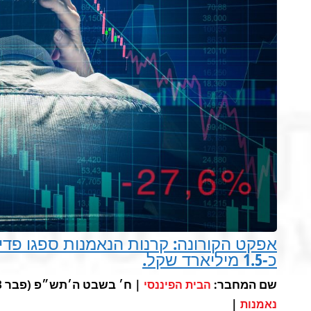
אפקט הקורונה: קרנות הנאמנות ספגו פדיו
כ-1.5 מיליארד שקל.
שם המחבר:
| ח׳ בשבט ה׳תש״פ (פבר 3, 2020) |
הבית הפיננסי
|
נאמנות