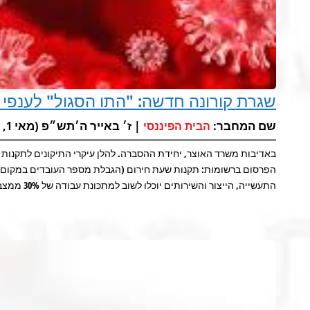
שגרת קורונה חדשה: "התו הסגול" לענפי
שם המחבר:
| ז׳ באייר ה׳תש״פ (מאי 1, 2020) |
הבית הפיננסי
באדיבות משרד האוצר, יחידת ההסברה. להלן עיקרי התיקונים לתקנות
הפרסום ברשומות: תקנות שעת חירום (הגבלת מספר העובדים במקום הע
התעשייה, הייצור והשירותים יוכלו לשוב למתכונת עבודה של 30% ממצבת כוח האדם או עד 10 עובדים בו זמנית במקום העבודה, [...]