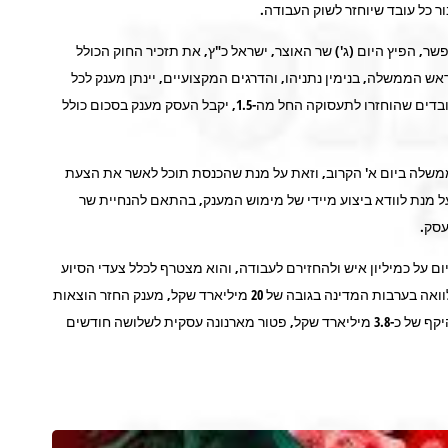
הפיץ היום (ג') שר האוצר, ישראל כ"ץ, את תזכיר החוק הכולל
ש הממשלה, בנימין נתניהו, והדרגים המקצועיים, יינתן מענק לכל
עסק בגין כל עובד שיוחזר החל מה-1.6 בסכום כולל של 7,500 שקל. בגין עובדים שהוחזרו לתעסוקה החל מה-1.5, יקבל העסק מענק בסכום כולל
הממשלה ביום א' הקרוב, וזאת על מנת שהכנסת תוכל לאשר את הצעת
ל מנת לוודא ביצוע מיידי של מימוש המענק, בהתאם להנחיית שר
עסק.
על כמיליון איש ולהחזירם לעבודה, והוא מצטרף לכלל צעדי הסיוע
שנתנו עד כה לעסקים להתמודדות עם משבר הקורונה ביניהם קרנות הלוואה בערבות המדינה בגובה של 20 מיליארד שקל, מענק החזר הוצאות
קבועות לעסקים בהיקף של 5.2 מיליארד שקל, שתי פעימות עצמאים בהיקף של כ-3.8 מיליארד שקל, פטור מארנונה עסקית לשלושה חודשים