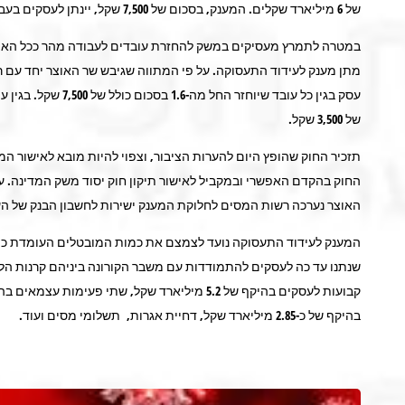
של 6 מיליארד שקלים. המענק, בסכום של 7,500 שקל, יינתן לעסקים בעבור כל עובד שיוחזר לשוק העבודה.
במטרה לתמרץ מעסיקים במשק להחזרת עובדים לעבודה מהר ככל האפשר, 
מתן מענק לעידוד התעסוקה. על פי המתווה שגיבש שר האוצר יחד עם רא
של 3,500 שקל.
תזכיר החוק שהופץ היום להערות הציבור, וצפוי להיות מובא לאישור 
החוק בהקדם האפשרי ובמקביל לאישור תיקון חוק יסוד משק המדינה. ע
האוצר נערכה רשות המסים לחלוקת המענק ישירות לחשבון הבנק של ה
המענק לעידוד התעסוקה נועד לצמצם את כמות המובטלים העומדת כיום 
בהיקף של כ-2.85 מיליארד שקל, דחיית אגרות, תשלומי מסים ועוד.