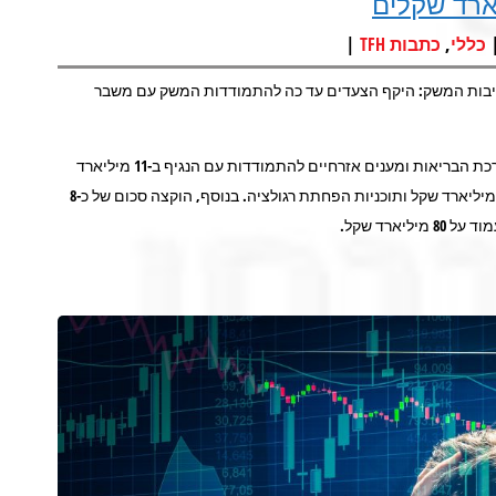
|
,
כללי
כתבות TFH
יבות המשק: היקף הצעדים עד כה להתמודדות המשק עם משבר
התוכנית כוללת סיוע בגובה כ-41 מיליארד שקל למגזר העסקי, חיזוק מערכת הבריאות ומענים אזרחיים להתמודדות עם הנגיף ב-11 מיליארד
שקל, הרחבת רשת הביטחון הסוציאלית והקלות למשקי הבית בגובה 20 מיליארד שקל ותוכניות הפחתת רגולציה. בנוסף, הוקצה סכום של כ-8
רד שקל.