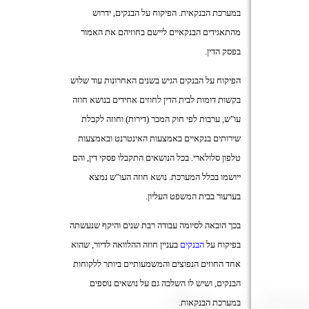
במערכת הבנקאית. הפיקוח על הבנקים, ידרוש
מהתאגידים הבנקאיים ליישם בחוזיהם את האמור
בפסק הדין
.
הפיקוח על הבנקים הגיש בשנים האחרונות עוד שלוש
בקשות דומות לבית הדין לחוזים אחידים בנושא חוזה
עו"ש, ערבות לפי חוק המכר (דירות) וחוזה לקבלת
שירותים בנקאיים באמצעות האינטרנט ובאמצעות
טלפון סלולארי. בכל הנושאים התקבלו פסקי דין, והם
ייושמו בכלל המערכת. נושא חוזה העו"ש נמצא
בערעור בבית המשפט העליון
.
בכך הובאה לסיומה עבודה רבת שנים והיקף שנעשתה
בפיקוח על
הבנקים
בעניין חוזה ההלוואה לדיור, שהוא
אחד החוזים הנפוצים והמשמעותיים ביותר ללקוחות
הבנקים, ושיש לו השלכה גם על נושאים נוספים
במערכת הבנקאות
.