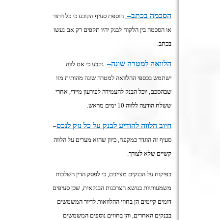
הסכמה בכתב
–
הוספת סעיף הקובע כי כל ויתור
או הסכמה בין הלקוח לבנק יהיו תקפים רק אם נעשו
בכתב
.
הלוואה למטרה שונה
–
נקבע כי אם לווה
ישתמש בכספי ההלוואה למטרה שונה מהותית מזו
שבהסכם, יוכל הבנק להעמידה לפירעון מיידי, אחרי
ששלח הודעה ללווה 10 ימים מראש
.
חיוב הלווה להודיע לבנק על כל נזק לנכס
–
סעיף זה הוגדר כמקפח, כיוון שהוא מערים על הלווה
קשיים שלא לצורך
.
בפיקוח על הבנקים מציינים, כי לפסק הדין השלכות
משמעותיות בנושא הצרכנות הבנקאית, שכן סעיפים
דומים קיימים הן בחוזי ההלוואות לדיור המשמשים
בבנקים האחרים, והן בחוזים נוספים המשמשים