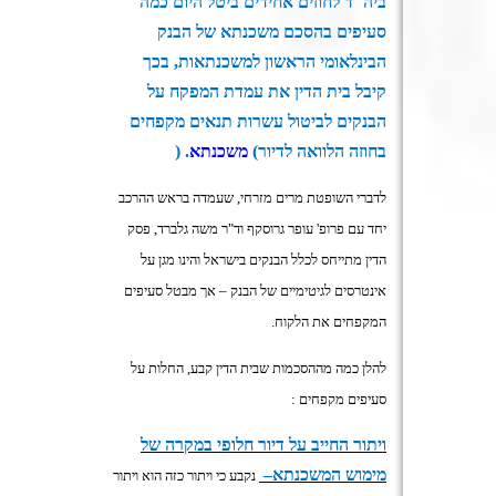
ביה"ד לחוזים אחידים ביטל היום כמה
סעיפים בהסכם משכנתא של הבנק
הבינלאומי הראשון למשכנתאות, בכך
קיבל בית הדין את עמדת המפקח על
הבנקים לביטול עשרות תנאים מקפחים
בחוזה הלוואה לדיור
(
משכנתא
) .
לדברי השופטת מרים מזרחי, שעמדה בראש ההרכב
יחד עם פרופ' עופר גרוסקף וד"ר משה גלברד, פסק
הדין מתייחס לכלל הבנקים בישראל והינו מגן על
אינטרסים לגיטימיים של הבנק – אך מבטל סעיפים
המקפחים את הלקוח
.
להלן כמה מההסכמות שבית הדין קבע, החלות על
סעיפים מקפחים
:
ויתור החייב על דיור חלופי במקרה של
מימוש המשכנתא
–
נקבע כי ויתור כזה הוא ויתור