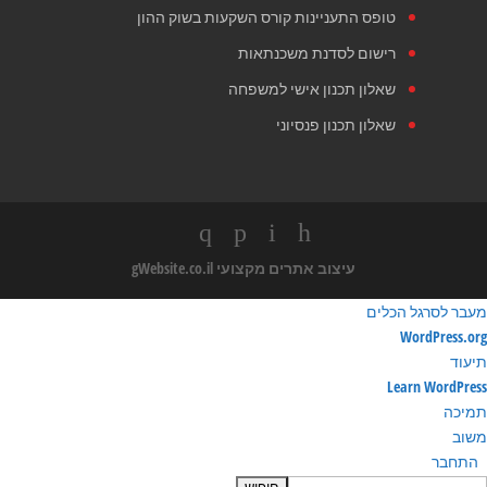
טופס התעניינות קורס השקעות בשוק ההון
רישום לסדנת משכנתאות
שאלון תכנון אישי למשפחה
שאלון תכנון פנסיוני
עיצוב אתרים מקצועי
gWebsite.co.il
מעבר לסרגל הכלים
ודות
WordPress.org
ורדפרס
תיעוד
Learn WordPress
תמיכה
משוב
התחבר
חיפוש