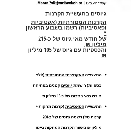
קשרי יועצים | Moran.Zvik@meitavdash.co.
ג
יוסים בתעשיית הקרנות
:
הקרנות המסורתיות (אקטיביות
ופאסיביות) רשמו בשבוע הראשון
*
של חודש מאי גיוס של כ-215
מיליון ₪,
והכספיות עם גיוס של 105 מיליון
₪
התעשייה
האקטיבית המסורתית
(ללא
כספיות)
רושמת
גיוסים
קטנים בפתיחת
חודש מאי בסכום של כ-15 מיליון ₪.
התעשייה
הפאסיבית
(קרנות מחקות +
קרנות סל)
רשמה גיוסים
של כ-200
מיליון ₪ כאשר הקרנות המחקות גייסו