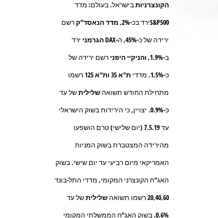
הקונצרניות
בישראל. בעולם: מדד
S&P500
ירד בכ-
2%, מדד הנאסד"ק
רשם
ירידה של כ-
45%,
ה-
DAX
הגרמני
ירד
ב-
1.9%, והניקיי היפני
רשם ירידה של
כ-
1.5%.
מדדי
ת"א 35
ות"א 125
רשמו
מתחילת החודש תשואה
שלילית
של עד
כ-
0.9%.
יצויין, כי הירידות בשוק הישראלי
עד 7.5.19 (יום שלישי) טרם הושפעו
מהירידה המצטברת בשוק המניות
האמריקאי מיום רביעי עד יום שישי. בשוק
האג"ח הקונצרני המקומי, מדדי התל-בונד
20,40,60
רשמו תשואה
שלילית
של עד
0.6%.
בשוק האג"ח הממשלתי המקומי