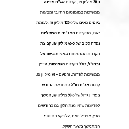
כ-
20
מיליון ₪, וקרנות
אג"ח מדינה
ממשיכות במומנטום החיובי ומציגות
גיוסים נאים
של כ-
120
מיליון
₪.
לעומת
זאת, מהקרנות
האג"חיות השקליות
נפדה סכום של כ-
65 מיליון
₪. קבוצת
הקרנות המתמחות
במניות בישראל
ובחו"ל,
כולל הקרנות
הגמישות
, עדיין
ממשיכות לפדות, והפעם –
70
מיליון ₪.
קרנות
אג"ח חו"ל
פתחו את החודש
בפדיון גדול של כ-
90
מיליון ₪, המשך
לפדיונות שהיו מנת חלקן גם בחודשים
מרץ, אפריל. זאת, על רקע התיסוף
המתמשך בשער השקל.