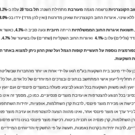
ב הקונצרניות
נרשמה מגמה
מעורבת
מתחילת השנה:
תל בונד 20
עלה ב-1.2% ומדד
לא שינוי. איגרות החוב הקונצרניות שאינן מדורגות (ואין להן מדד) ירדו בכ-8.0%.
 תשואת איגרות החוב הממשלתיות
הייתה
חיובית
ונעה סביב ה-.3%
ואיגרות החוב השקליות (שחרים) עלו בשיעור של 4.7%.
נפורמציה נוספת על תעשיית קופות הגמל ועל שוק ההון ניתן למצוא באתר 
ת השקעות.
ן על-ידי מיטב בית השקעות בע"מ ו/או על-ידי אחת או יותר מהחברות שבשליט
ה תחליף לייעוץ אישי המתחשב בנתונים ובצרכים המיוחדים של כל אדם, ועל כל
ועץ ו/או משווק השקעות בכל הנוגע לביצוע פעולה במוצרים פיננסיים ועם יועץ פנ
נסיוני בכל הנוגע להצטרפות או עזיבת מוצרים פנסיוניים. כמו כן, מסמך זה אינו 
כישת או מכירת מוצר פיננסי, לרבות קרן השתלמות, אופציות, יחידות השתתפו
 נייר ערך או מוצר פיננסי אחר, ואינו מהווה הצעה להצטרפות או עזיבת מוצר פנסי
ן השתלמות, קרן פנסיה או תכנית ביטוח. רכישת מוצר פיננסי בגינו נדרש פרסו
דיים, לרבות יחידות בקרנות נאמנות, תעשה על פי התשקיף והדיווחים המיידיים