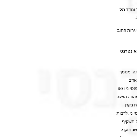
תל
4, כאשר איגרות החוב
האינטרנט
תה. מסמך
 אדם
סיוני ו/או
מהווה הצעה
ת בקרן
וני, לרבות
ם תשקיף
 שבתוקף.