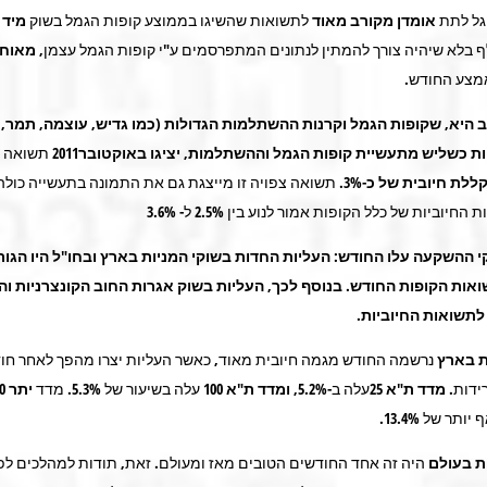
גל לתת
אומדן מקורב מאוד
לתשואות שהשיגו בממוצע קופות הגמל בשוק
מיד
 בלא שיהיה צורך להמתין לנתונים המתפרסמים ע"י קופות הגמל עצמן,
מאוחר
מצע החודש.
 היא, שקופות הגמל וקרנות ההשתלמות
הגדולות
(כמו גדיש, עוצמה, תמר, 
ת כשליש מתעשיית קופות הגמל וההשתלמות, יציגו באוקטובר2011
תשואה נ
לת חיובית של כ-3%.
תשואה צפויה זו מייצגת גם את התמונה בתעשייה כולה
יוביות של כלל הקופות אמור לנוע בין 2.5% ל- 3.6%
 ההשקעה עלו החודש: העליות החדות בשוקי המניות בארץ ובחו"ל היו הגור
אות הקופות החודש. בנוסף לכך, העליות בשוק אגרות החוב הקונצרניות ו
לתשואות החיוביות.
ת בארץ
נרשמה החודש מגמה חיובית מאוד, כאשר העליות יצרו מהפך לאחר חו
ידות.
מדד ת"א
25עלה ב-5.2%
, ומדד ת"א 100
עלה בשיעור של 5.3%. מדד
יתר 50
תר של 13.4%.
ת בעולם
היה זה אחד החודשים הטובים מאז ומעולם. זאת, תודות למהלכים לפ