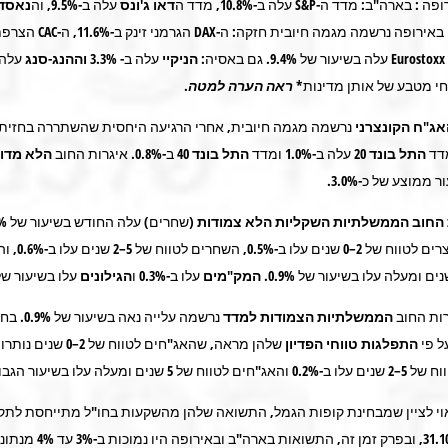
ופה : בארה"ב: מדד ה-
S&P
עלה ב-10.8%, מדד ה
דאו ג'ונס
עלה ב-9.5%, וה
נאסד
DAX
הגרמני זינק ב-11.6%, ה-
CAC
הצרפת
עלה בשיעור של 9.4%. גם באסיה:
הניקיי
עלה ב- 3.3%
וההנג-סנג
חי מטבע של אותן מדינות
*
ראה הערה למטה
.
אג"ח הקונצרני
נרשמה מגמה חיובית, אחרי הרגיעה היחסית שהשתררה בחזית 
מדד
התל בונד
20
עלה ב-1.0% ומדד
התל בונד 40
ב-0.8%. איגרות החוב
הלא מדור
ממוצע של כ-3.0%.
החוב הממשלתיות השקליות
הלא צמודות
(שחרים) עלה החודש בשיעור של
%.
השחרים הקצרים לטווח של 2–
המק"מים
עלו ב-0.3% ו
הגילונים
עלו בשיעור של 0.5%
רות החוב
הממשלתיות
הצמודות למדד
נרשמה עלייה נאה בשיעור של
0.9%
. בח
ל פי
התפלגות טווחי הפדיון
שלהן מראה, שהאג"חים לטווח של 
ים ומעלה עלו בשיעור הגבוה של 1.2%.
וי לציין שמבחינת קופות הגמל, התשואה שלהן מהשקעות בחו"ל מתייחסת לתק
.9.11 ל-31.10.11, ובפרק זמן זה, התשוא