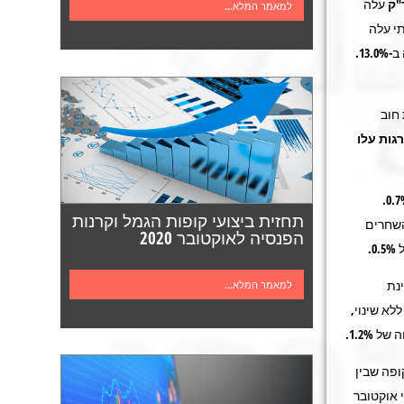
"ק
עלה
למאמר המלא...
י עלה
עלה ב-13.0%.
חוב
גות
עלו
0.7
תחזית ביצועי קופות הגמל וקרנות
0 שנים עלו ב-0.5%, השחרים לטווח של 5–2 שנים עלו ב-0.6%, והשחרים
הפנסיה לאוקטובר 2020
.
ינת
למאמר המלא...
2–0 שנים נותרו ללא שינוי,
ופה שבין
ות בארה"ב ובאירופה היו נמוכות ב-3% עד 4% מנתוני אוקטובר