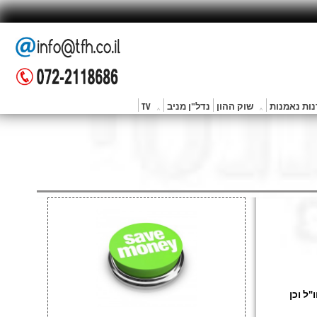
ות נאמנות
שוק ההון
נדל"ן מניב
TV
ו"ל וכן