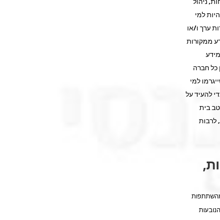
ת, ניהול
היות למי
ת ערך ו/או
דע ממקורות
מידע
 כל חברה
יגרמו למי
י להעיד על
טב בית
 לרבות
ת,
 מהשתתפות
נובעות