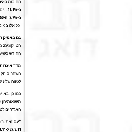
החובות באיר
ב-11.1%. גם באירופה נרשמה מגמה חיובית חזקה: ה-
ב-8.7%
וה-Eurostoxx 50
כל אלו במונ
גם באפיק ה
הטייקונים: 
החודש בשיעור 
מדד
איגרות
לטווח של 5 שנים ומעלה עלו בשיעור של 0.9%.
כמו כן, באיג
תשואותיהן ע
האג"חים לטווח של 5–2 שנים עלו ב-0.2% והאג"חים לטווח של 5 שנ
*עם זאת, רא
27