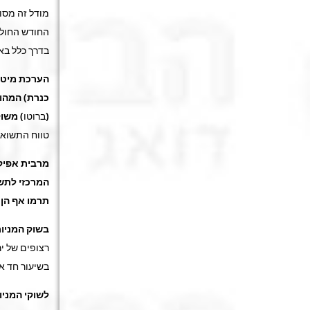
מודל זה מסו
החודש החולף
בדרך כלל בא
הערכת מיטב
כנרת) המהוו
(ברוטו)
משוקל
טווח התשואות הח
מרבית אפיקי
המרכזי לתשו
תרמו אף הן 
בשוק המניו
רצופים של יר
בשיעור חד אף יו
לשוקי המניו