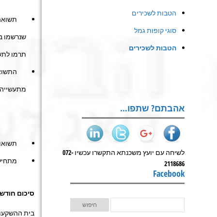
הטבות לשכירים
תשואה 
סוגי קופות גמל
שנרשמו בש
הטבות לשכירים
תרמו לתש
התשואה 
מתעשייה כולה,
אהבתם? שתפו…
תשואות קופ
לשיחה עם יועץ משכנתא התקשרו עכשיו 072-
מתחילת ה
2118686
Facebook
סיכום חודש או
בית ההשקעו