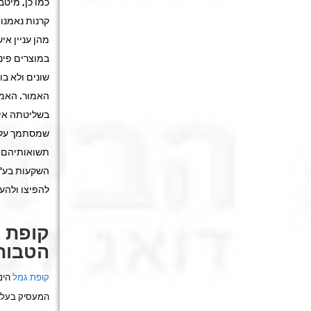
כמו כן, מיטב
קרנות נאמנות
מהן עניין אי
במוצרים פינ
שונים ולא ב
האמור. האמו
בשליטתה אינן
שמסתמך על ה
תשואותיהם בע
השקעות בע"מ
להפיצו ולהע
קופת ג
הטבות
קופת גמל
הינה
המעסיק בעלות