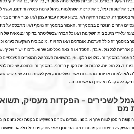
 בית השקעות בע"מ, וכן חברות שבשליטתה עוסקות, בין היתר, בניהול תיקי לקוחו
, ניהול קופות גמל, ניהול קרנות השתלמות, ניהול קרנות פנסיה וחיתום, ועשוי ל
שי במסמך זה, לרבות החזקה ו/או ביצוע עסקה עבור עצמן ו/או עבור אחרים בניירו
נסיים אחרים הנזכרים במסמך זה. האמור במסמך זה נאסף ו/או מתבסס על מי
וצעה על-ידי מיטב בית השקעות ו/או כל חברה שבשליטתה בדיקה עצמאית של ה
ר במסמך זה כולל הערכות, אומדנים ו/או תחזיות. מיטב בית השקעות בע"מ וכן
 אחריות לכל נזק, אובדן, הפסד או הוצאה מכל סוג שהוא, לרבות ישיר ועקיף, שי
אמור במסמך זה, כולו או חלקו. אין בתשואות העבר של המוצרים הפיננסיים כד
תיד. כל הזכויות, לרבות זכויות הקניין הרוחני, במסמך זה ובתוכנו, שייכות למי
 ו/או לאחת או יותר מהחברות אשר בשליטתה, ואין לעשות בו כל שימוש שהוא,
תיקו, ללא קבלת אישורן מראש ובכתב.
מל לשכירים – הפקדות מעסיק, תשואו
 מס
 קופת חיסכון לטווח ארוך או בינוני. עובדים שכירים המשקיעים בקופת גמל נהנים הן
 ההשקעה בחיסכון והן מהטבות מס. החיסכון באמצעות קופת גמל כולל גם תשואות ה