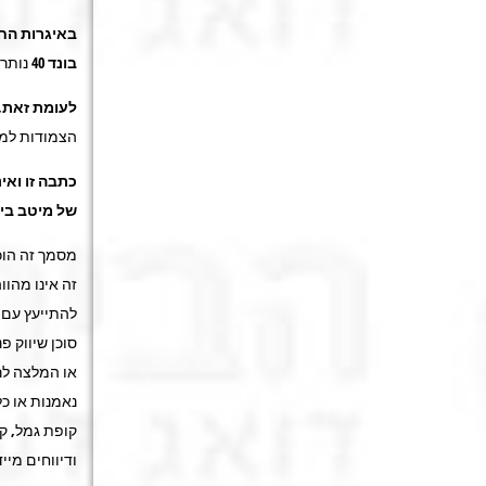
באיגרות החו
בונד 40
נותר ל
לעומת זאת,
הצמודות למדד (גלילים) עלו ב-4.1% 
כתבה זו ואי
של מיטב בי
מסמך זה הוכ
זה אינו מהוו
להתייעץ עם י
סוכן שיווק פ
או המלצה לר
נאמנות או כל
קופת גמל, קר
ודיווחים מיי