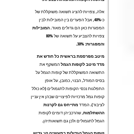
אלה, צפויות להציג תשואה משוקללת של
כ-40%, אבל הפערים בין המובילות לבין
המפגרות כאן הם גדולים מאוד.
המובילות
צפויות להצביע על תשואה של 80%
והמפגרות
: 30%.
מיטב מפרסמת בראשית כל חודש את
מדד מיטב לקופות הגמל
המשקף את
התשואה המשוקללת של קופות הגמל על
בסיס המודל, הבנוי, כמובן, על אופן
התפלגות נכסי הקופות לתגמולים (לא כולל
קופות גמל מרכזיות לפיצויים שבהן אין עניין
לציבור). המדד
מתייחס גם לקרנות
ההשתלמות
, שהרכביהן דומים לקופות
הגמל לתגמולים ולכן גם תשואותיהן.
קופות הגמל הגדולות בתעשייה הן: גדיש