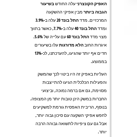
האפיק הקונצרני
עלה החודש
בשיעור
הגבוה ביותר
מבין אפיקי ההשקעה
המרכזיים. מדד
התל בונד
20
עלה ב-3.9%
ומדד
התל בונד 40
עלה ב-7.7%, כאשר בתווך
מצוי מדד
התל בונד 60
עם עלייה של 5.6%.
איגרות החוב
הלא מדורגות
עלו בשיעורים
חדים אף יותר שהגיעו, להערכתנו, לכ-13%
בממוצע.
העליות באפיק זה היו ביטוי לכך שהמשק
והפעילות הכלכלית הגיעו להתייצבות
מסוימת, גם אם ברמה נמוכה, וביצועי
החברות במשק הינן טובות יותר מן המצופה.
בנוסף, הריבית האפסית גורמת למשקיעים
לחפש אפיקי השקעה עם סיכון גבוה יותר,
אבל גם עם ציפיות לתשואה גבוהה הרבה
יותר.