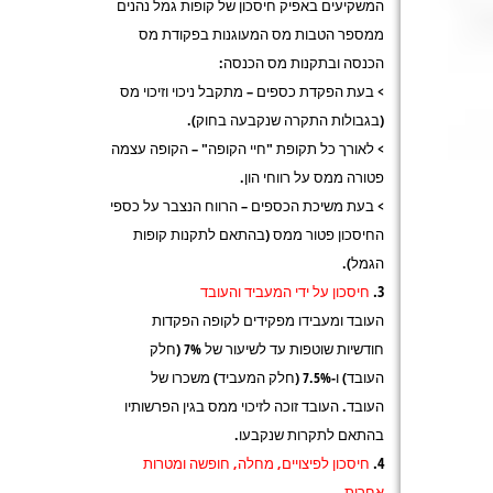
המשקיעים באפיק חיסכון של קופות גמל נהנים
ממספר הטבות מס המעוגנות בפקודת מס
הכנסה ובתקנות מס הכנסה:
> בעת הפקדת כספים – מתקבל ניכוי וזיכוי מס
(בגבולות התקרה שנקבעה בחוק).
> לאורך כל תקופת "חיי הקופה" – הקופה עצמה
פטורה ממס על רווחי הון.
> בעת משיכת הכספים – הרווח הנצבר על כספי
החיסכון פטור ממס (בהתאם לתקנות קופות
הגמל).
חיסכון על ידי המעביד והעובד
העובד ומעבידו מפקידים לקופה הפקדות
חודשיות שוטפות עד לשיעור של 7% (חלק
העובד) ו-7.5% (חלק המעביד) משכרו של
העובד. העובד זוכה לזיכוי ממס בגין הפרשותיו
בהתאם לתקרות שנקבעו.
חיסכון לפיצויים, מחלה, חופשה ומטרות
אחרות