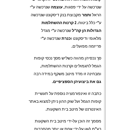
שנרכשה על ידי פסגות,
עוצמה
שנרכשה ע"י
הראל
ותמר
מקבוצת בנק דיסקונט שנרכשה
ע"י כלל ביטוח.
2 קרנות ההשתלמות
הגדולות הן
קה"ל
שנרכשה ע"י מגדל
מלאומי ודיסקונט ו
כנרת
שנרכשה ע"י
פריזמה מפועלים.
סך נכסיהן מהווה כשליש מסך נכסי קופות
הגמל לתגמולים וקרנות ההשתלמות,
ומבחינה זו מדד מיטב משקף במידה רבה
גם את ביצועיהן הספציפיים.
כתבה זו ואינפורמציה נוספת על תעשיית
קופות הגמל ועל שוק ההון ניתן למצוא באתר
האינטרנט של מיטב בית השקעות.
מסמך זה הוכן על-ידי מיטב בית השקעות
בע"מ ו/או על-ידי אחת או יותר מהחברות