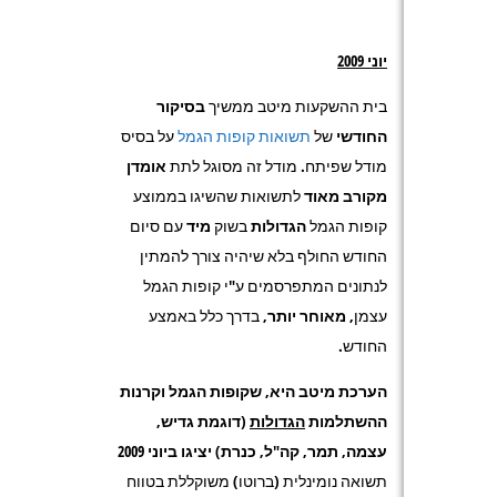
יוני 2009
בית ההשקעות מיטב ממשיך
בסיקור
החודשי
של
תשואות קופות הגמל
על בסיס
מודל שפיתח. מודל זה מסוגל לתת
אומדן
מקורב מאוד
לתשואות שהשיגו בממוצע
קופות הגמל
הגדולות
בשוק
מיד
עם סיום
החודש החולף בלא שיהיה צורך להמתין
לנתונים המתפרסמים ע"י קופות הגמל
עצמן,
מאוחר יותר
, בדרך כלל באמצע
החודש.
הערכת מיטב היא, שקופות הגמל וקרנות
ההשתלמות
הגדולות
(דוגמת גדיש,
עצמה, תמר, קה"ל, כנרת) יציגו ביוני 2009
תשואה נומינלית (ברוטו) משוקללת בטווח