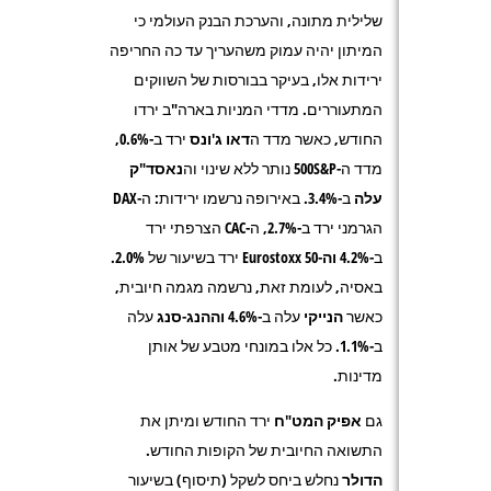
שלילית מתונה, והערכת הבנק העולמי כי
המיתון יהיה עמוק משהעריך עד כה החריפה
ירידות אלו, בעיקר בבורסות של השווקים
המתעוררים. מדדי המניות בארה"ב ירדו
החודש, כאשר מדד ה
דאו ג'ונס
ירד ב-0.6%,
מדד ה-
S&P
500
נותר ללא שינוי וה
נאסד"ק
עלה
ב-3.4%. באירופה נרשמו ירידות: ה-
DAX
הגרמני ירד ב-2.7%, ה-
CAC
הצרפתי ירד
ב-4.2%
וה-
Eurostoxx 50
ירד בשיעור של 2.0%.
באסיה, לעומת זאת, נרשמה מגמה חיובית,
כאשר
הנייקי
עלה ב-4.6%
וההנג-סנג
עלה
ב-1.1%. כל אלו במונחי מטבע של אותן
מדינות.
גם
אפיק המט"ח
ירד החודש ומיתן את
התשואה החיובית של הקופות החודש.
הדולר
נחלש ביחס לשקל (תיסוף) בשיעור