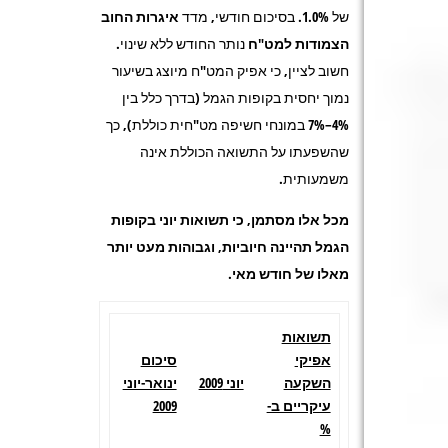
של 1.0%. בסיכום חודשי, מדד
איגרות החוב
הצמודות למט"ח
נותר החודש ללא שינוי.
חשוב לציין, כי אפיק המט"ח מיוצג בשיעור
נמוך יחסית בקופות הגמל (בדרך כלל בין
4%–7% במונחי חשיפה מט"חית כוללת), כך
שהשפעתו על התשואה הכוללת אינה
משמעותית.
מכל אלו מסתמן, כי תשואות יוני בקופות
הגמל תהיינה חיוביות, וגבוהות מעט יותר
מאלו של חודש מאי.
תשואות
אפיקי
סיכום
השקעה
יוני 2009
ינואר-יוני
עיקריים ב-
2009
%