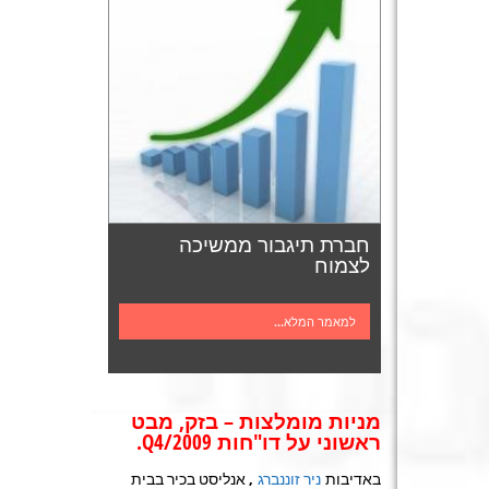
חברת תיגבור ממשיכה
לצמוח
למאמר המלא...
מניות מומלצות – בזק, מבט
ראשוני
על דו"חות 2009
/Q4.
באדיבות
ניר זוננברג
, אנליסט בכיר בבית