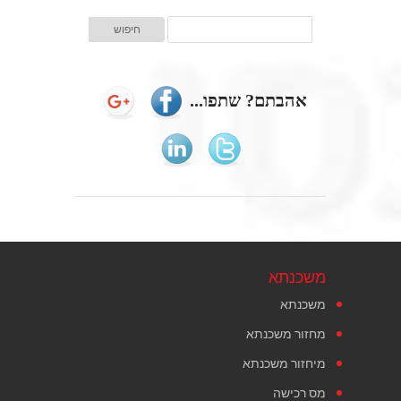
אהבתם? שתפו...
משכנתא
משכנתא
מחזור משכנתא
מיחזור משכנתא
מס רכישה