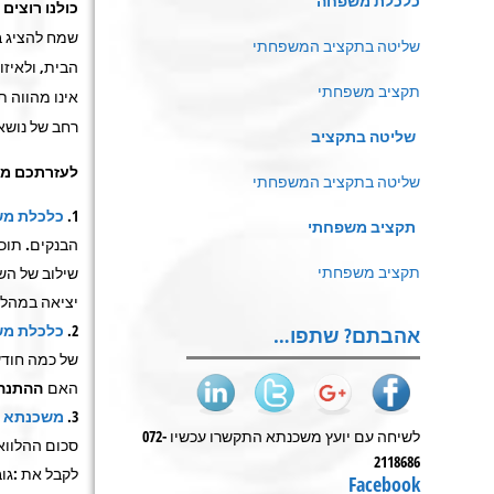
כלכלת משפחה
כולנו רוצים
שמח להציג 
שליטה בתקציב המשפחתי
הבית, ולאיזו
תקציב משפחתי
אינו מהווה ת
רחב של נושאי
שליטה בתקציב
לעזרתכם מח
שליטה בתקציב המשפחתי
כלכלת משפ
תקציב משפחתי
הבנקים. תוכ
תקציב משפחתי
שילוב של הש
יציאה במהלך
כלכלת מש
אהבתם? שתפו…
של כמה חודש
האם
ההתנה
משכנתא –
לשיחה עם יועץ משכנתא התקשרו עכשיו 072-
סכום ההלווא
2118686
לקבל את :גו
Facebook