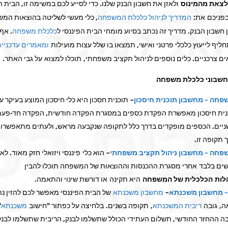
 לצאת מהמינוס
ולאזן את חשבון הבנק שלנו. כדי לסייע לכם במשימה זו, הבית ה
בפניכם את:
המדריך לניהול כלכלת המשפחה
, כלי מעשי לשליטה בהוצאות המ
ן חשבון הבנק. מדריך זה נכתב בסיוע מומחי הבית הפיננסי ל
כלכלת משפחה
. אף 
חליף לייעוץ כלכלי פרטני ואישי, תמצאו בו שלל עצות מועילות
ומאמרים עדכניי
ם צרכניים. כלים נוספים לניהול תקציב משפחתי, תוכלו למצוא על גבי האתר.
שבוני כלכלת משפחה
חה – מחשבון תוכנית חיסכון
– תוכנית חסכון היא כלי חיסכון המוצע בעיקר על
נית חיסכון מאפשרת הפקדת כספים במסגרת הפקדה חודשית, הפקדה חד-פעמ
ניים. הכספים מופקדים בדרך כלל לתקופה שנקבעה מראש, ולעתים מתאפשרות
 תקופה זו.
פחה – מחשבון ניהול תקציב משפחתי
– הוא כלי פיננסי ויזואלי חזק מאוד. ל
ים בלבד אחרי מסגרת ההכנסות וההוצאות של המשפחה תוכלו להבין
לות הכלכלית של המשפחה
היא תקינה או דורשת שינוי והתאמה.
 מחשבון משכנתא
–
מחשבון משכנתא
של הבית הפיננסי מאפשר לכם להזין נתונ
ה, גובה
ריבית המשכנתא
, תקופה בשנים. בלחיצה על כפתור "חישוב
משכנתא
"
בה ההחזר החודשי, תשלום העתידי הכולל שתשלמו לבנק, הריבית שתשלמו לבנק