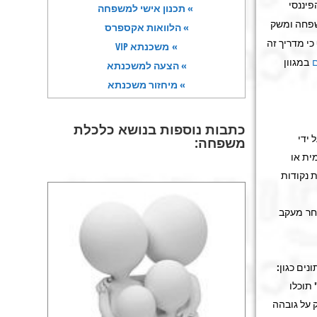
פיננסי
» תכנון אישי למשפחה
שפחה ומשק
» הלוואות אקספרס
כי מדריך זה
» משכנתא VIP
ם
במגוון
» הצעה למשכנתא
» מיחזור משכנתא
כתבות נוספות בנושא
כלכלת
 ידי
משפחה
:
ית או
 נקודות
אחר מעקב
ים כגון:
 תוכלו
 על גובהה