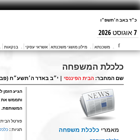
7 אוגוסט 2026
משכנתא
מילון מושגי משכנתא
אשראי עסקי
בנקאות
כלכלת המשפחה
שם המחבר:
| י״ב באדר ה׳תשע״ח (פבר 27, 2018)
הבית הפיננסי
הגיע הזמן ל
ותממש את ר
המשותפת
.
פורטל הבית ה
מאמרי
כלכלת משפחה
תגיות :
כלכל