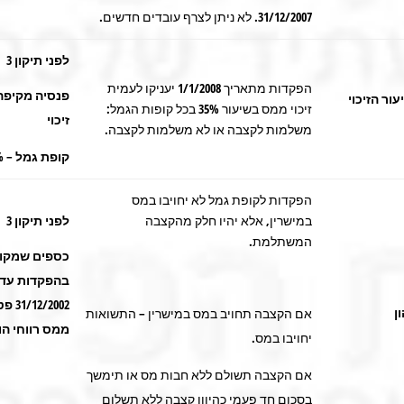
31/12/2007. לא ניתן לצרף עובדים חדשים.
לפני תיקון 3
הפקדות מתאריך 1/1/2008 יעניקו לעמית
ור הזיכוי
זיכוי ממס בשיעור 35% בכל קופות הגמל:
זיכוי
משלמות לקצבה או לא משלמות לקצבה.
קופת גמל – 25% זיכוי
הפקדות לקופת גמל לא יחויבו במס
במישרין, אלא יהיו חלק מהקצבה
לפני תיקון 3
המשתלמת.
כספים שמקו
בהפקדות עד
2/2002
ן
אם הקצבה תחויב במס במישרין – התשואות
ממס רווחי הון
יחויבו במס.
אם הקצבה תשולם ללא חבות מס או תימשך
בסכום חד פעמי כהיוון קצבה ללא תשלום