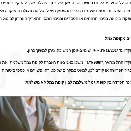
ה. על המעביד לקחת בחשבון שבהמשך לא ניתן יהיה להמשיך להפקיד כספים 
ויים. אפשרות נוספת שעומדת בפני המעסיק היא לבטל את פעולת ההפקדה ול
דו בינואר, בניכוי הרווחים או הפסדים ובניכוי המס. התאריך האחרון לביטול 
ם מקופת גמל
פן המשיכה. ניתן למשוך כהון.
כספים שהופקדו החל מתאריך 1/1/2008 יימשכו באמצעות העברה לקופת גמל משלמת.
גיל הפרישה או קודם לכן. למעט במקרים של פטירה, פיצויים או כספי ביטוח חיי
עה הפרדה בין
קופת גמל משלמת
לבין
קופת גמל לא משלמת