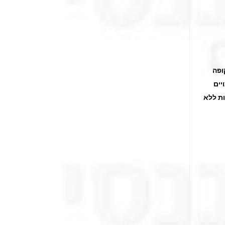
ופה
יים
ת ללא