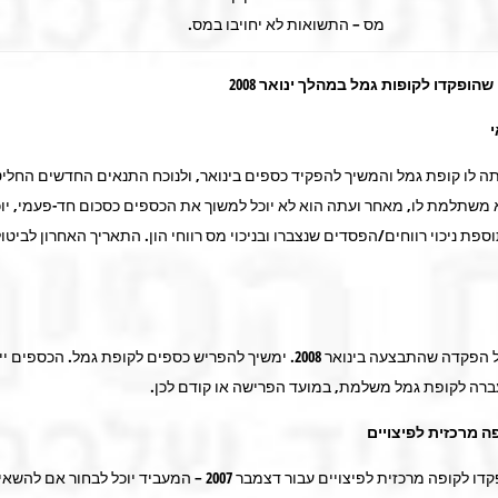
מס – התשואות לא יחויבו במס.
הופקדו לקופות גמל במהלך ינואר 2008
ה לו קופת גמל והמשיך להפקיד כספים בינואר, ולנוכח התנאים החדשים החל
 משתלמת לו, מאחר ועתה הוא לא יוכל למשוך את הכספים כסכום חד-פעמי, יו
ת ניכוי רווחים/הפסדים שנצברו ובניכוי מס רווחי הון. התאריך האחרון לביט
לא ניתן לבטל הפקדה שהתבצעה בינואר 2008. ימשיך להפריש כספים לקופת גמל. הכספ
רה לקופת גמל משלמת, במועד הפרישה או קודם לכן.
ה מרכזית לפיצויים
כספים שהופקדו לקופה מרכזית לפיצויים עבור דצמבר 2007 – המעביד יוכל לבחור 