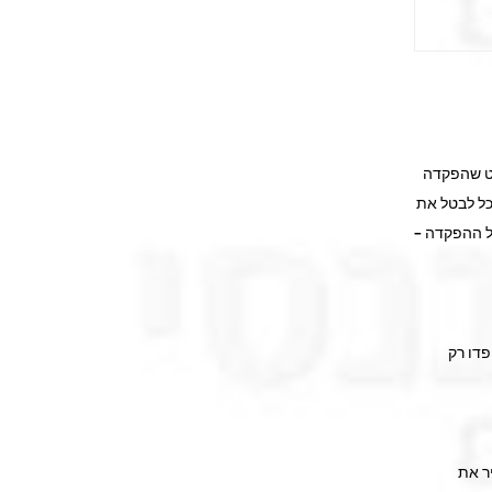
יט שהפקדה
כל לבטל את
ול ההפקדה –
ים ייפדו רק
אם להשאיר את