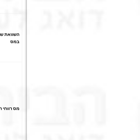
השוואת שיע
במס
מס רווחי הו