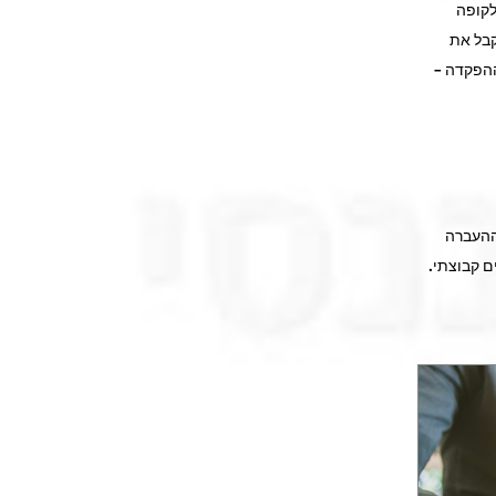
לקופה
קבל את
ההפקדה –
 את ההעברה
ם קבוצתי.