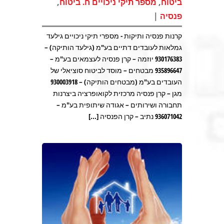
,
,
ביטוח
מספר תיקי ניכויים ח. ביטוח
|
פנסיה
קרנות פנסיה ותיקות - מספרי תיקי ניכויים גילעד
גמלאות לעובדים דתיים בע"מ (גילעד הותיקה) –
930176383 יוזמה – קרן פנסיה לעצמאים בע"מ –
935896647 מבטחים – מוסד לביטוח סוציאלי של
העובדים בע"מ (מבטחים הותיקה) – 930003918
מגן – קרן פנסיה מרכזית לקואופרציה ביצרנות
תחבורה ושירותים – אגודה שיתופית בע"מ –
936071042 נתיב – קרן הפנסיה [...]