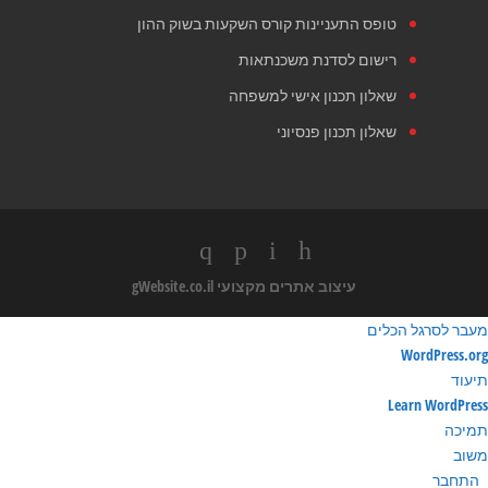
טופס התעניינות קורס השקעות בשוק ההון
רישום לסדנת משכנתאות
שאלון תכנון אישי למשפחה
שאלון תכנון פנסיוני
עיצוב אתרים מקצועי
gWebsite.co.il
מעבר לסרגל הכלים
ודות
WordPress.org
ורדפרס
תיעוד
Learn WordPress
תמיכה
משוב
התחבר