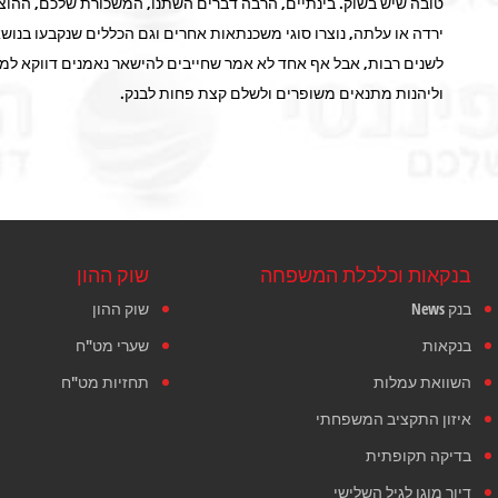
טובה שיש בשוק. בינתיים, הרבה דברים השתנו, המשכורת שלכם, ההוצא
לשנים רבות, אבל אף אחד לא אמר שחייבים להישאר נאמנים דווקא ל
וליהנות מתנאים משופרים ולשלם קצת פחות לבנק.
בנקאות וכלכלת המשפחה
שוק ההון
בנק News
שוק ההון
בנקאות
שערי מט"ח
השוואת עמלות
תחזיות מט"ח
איזון התקציב המשפחתי
בדיקה תקופתית
דיור מוגן לגיל השלישי