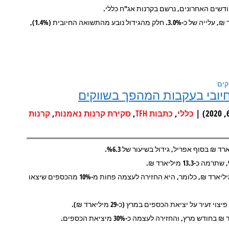
שים האחרונים, נרשם בקרנות אג"ח כללי.
סך נכסי התעשייה כולה עלה בינואר מ-330.6 מיליארד ₪ ל-340.4 מיליארד ₪, עלייה של כ-3.0%. חלק מהגידול נובע מהתשואה החיובית (1.4%),
יובי בעקבות המהפך בשווקים
,
,
,
כללי
כתבות TFH
סקירת קרנות נאמנות
קרנות
•התעשייה בכללותה גייסה כ-3.7 מיליארד ₪ אחרי שפדתה במרץ כ-42 מיליארד ₪, כלומר, היא החזירה לעצמה פחות מ-10% מהכספים שיצאו