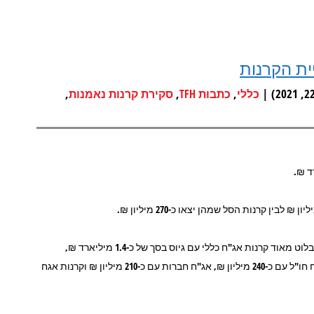
,
,
,
כללי
כתבות TFH
סקירת קרנות נאמנות
בחתך של קטגוריות השקעה בתעשייה האקטיבית המסורתית המשיכו לבלוט מאוד קרנות אג"ח כללי עם גיוס בסך של כ-1.4 מיליארד ₪,
ואחריהן בהפרש ניכר הקרנות המנייתיות עם כ-300 מיליון ₪, קרנות אג"ח חו"ל עם כ-240 מיליון ₪, אג"ח חברות עם כ-210 מיליון ₪ וקרנות אגח