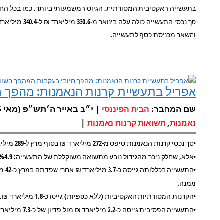
בתעשייה האקטיבית המסורתית, הגיוס המשמעותי ביותר, כמו בכל החוד
והשאר מכניסת כסף לתעשייה.
אפריל בתעשיית קרנות הנאמנות: מהפך ח
שם המחבר:
| י״ב באייר ה׳תש״פ (מאי 6, 2020) |
הבית הפיננסי
|
,
נאמנות
תשואות קרנות נאמנות
•סך נכסי קרנות הנאמנות טיפס מ-272 מיליארד ₪ בסוף מרץ ל-289 מיליארד ₪ בסוף אפריל, גידול בשיעור של %6.3.
•אלא, שחלק ניכר מהגידול נובע מתשואה משוקללת של התעשייה: %4.9, שתרמה כ-13.3 מיליארד ₪.
ממנה.
•הקרנות המסורתיות האקטיביות (ללא כספיות) גייסו כ-1.8 מיליארד ₪, פיצוי זעיר על יציאת הכספים במרץ (כ-29 מיליארד ₪).
•התעשייה הפסיבית גייסה כ-2.2 מיליארד ₪ מול פדיון של כ-7.3 מיליארד ₪ בחודש מרץ, והחזירה לעצמה כ-30% מיציאת הכספים.