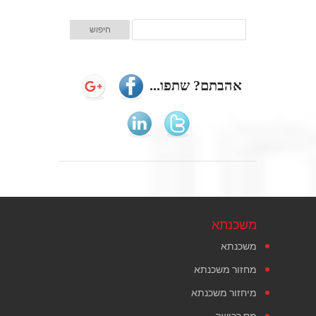
אהבתם? שתפו...
משכנתא
משכנתא
מחזור משכנתא
מיחזור משכנתא
מס רכישה