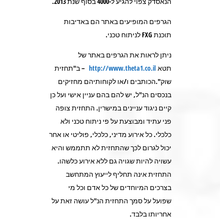
הנאסדק צפוי להגיע ל-4000 בסוף שנת 2013.
הגרפים המופיעים באתר הם באדיבות
תוכנת FXG לניתוח טכני.
ניתן לראות את הגרפים באתר של
תטא
http://www.theta1.co.il
– ב"תחזית
שוק".הכותבים ו/או לקוחותיהם מחזיקים
בנכסים הנ"ל, יש להם בהם עניין אישי ועל כן
קיים ניגוד עניינים במישרין. התחזית צופה
פני עתיד ומבוצעת על פי ניתוח טכני ולא
כלכלי. כל אירוע מדיני, כלכלי, פוליטי או אחר
יכול לגרום לכך שהתחזית לא תתממש והיא
עשויה להיות שגויה גם ללא אירוע כלשהו.
התחזית אינה תחליף לייעוץ המתחשב
בצרכים המיוחדים של כל אדם וכל מי
שפועל על סמך התחזית הנ"ל עושה זאת על
אחריותו בלבד.