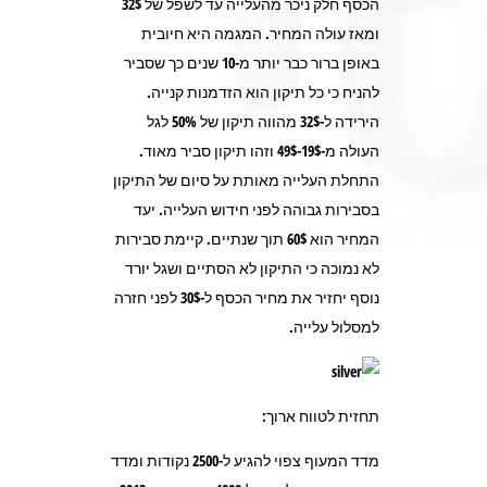
הכסף חלק ניכר מהעלייה עד לשפל של 32$
ומאז עולה המחיר. המגמה היא חיובית
באופן ברור כבר יותר מ-10 שנים כך שסביר
להניח כי כל תיקון הוא הזדמנות קנייה.
הירידה ל-32$ מהווה תיקון של 50% לגל
העולה מ-19$-49$ וזהו תיקון סביר מאוד.
התחלת העלייה מאותת על סיום של התיקון
בסבירות גבוהה לפני חידוש העלייה. יעד
המחיר הוא 60$ תוך שנתיים. קיימת סבירות
לא נמוכה כי התיקון לא הסתיים ושגל יורד
נוסף יחזיר את מחיר הכסף ל-30$ לפני חזרה
למסלול עלייה.
תחזית לטווח ארוך:
מדד המעוף צפוי להגיע ל-2500 נקודות ומדד