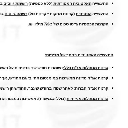
התעשייה
האקטיבית המסורתית
(ללא כספיות)
רושמת גיוסים
בחו
התעשייה
הפסיבית
(קרנות מחקות + קרנות סל)
רשמה גיוסים
גבוהים של כ-700 מיליון ₪
הקרנות הכספיות גייסו סכום של כ-720 מיליון ₪.
התעשייה האקטיבית בחתך של מדיניות:
קרנות מנוהלות אג"ח כללי
: שומרות חודש שני ברציפות על ראשות טבל
קרנות אג"ח מדינה
ממשיכות במומנטום החיובי גם החודש, אך יורדות 
קרנות אג"ח חברות:
לאחר שפדו בחודש שעבר, החודש הן רושמות מהפך ו
קרנות מנוהלות מנייתיות
(כולל הגמישות): ממשיכות במגמה החיובית מ