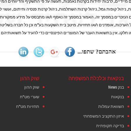
ים מיידיים, לרבות יחידות בקרנות נאמנות, תעשה על פי התשקיף והדיווחים המי
, ניהול קופות גמל, ניהול קרנות השתלמות, ניהול קרנות פנסיה וחיתום, ועשוי 
רים הנזכרים במסמך זה. האמור במסמך זה נאסף ו/או מתבסס על מידע ממקורות ש
כות, אומדנים ו/או תחזיות. מיטב בית השקעות בע"מ וכן כל חברה בשליטתה א
חלקו. אין בתשואות העבר של המוצרים הפיננסיים כדי להעיד על תשואותיהם בעתי
אהבתם? שתפו...
בנקאות וכלכלת המשפחה
שוק ההון
בנק News
שוק ההון
בנקאות
שערי מט"ח
השוואת עמלות
תחזיות מט"ח
איזון התקציב המשפחתי
בדיקה תקופתית