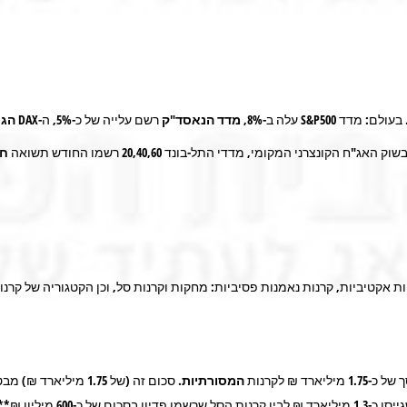
 בעולם: מדד
S&P500
עלה ב-
8%
,
מדד הנאסד"ק
רשם עלייה של כ-
5%,
ה-
DAX
הגר
שוק האג"ח הקונצרני המקומי, מדדי התל-בונד
20,40,60
רשמו החודש תשואה
חי
ות אקטיביות, קרנות נאמנות פסיביות: מחקות וקרנות סל, וכן הקטגוריה של קרנ
 של כ-
1.75
מיליארד ₪ לקרנות
המסורתיות.
סכום זה (של 1.75 מיליארד ₪) מבטא גיוס של כ-
יסו כ-
1.3
מיליארד ₪ לבין קרנות הסל שרשמו פדיון בסכום של כ-
600
מיליון ₪**