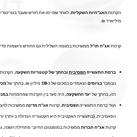
הקרנות
האג"חיות השקליות
, לאחר שסיימו את חודש שעבר בטריטוריה
מיליארד ₪.
קרנות
אג"ח חו"ל
ממשיכות במגמה השלילית גם החודש ורושמות פדיונ
ברמת התעשייה
הפסיבית
ובחתך של קטגוריות השקעה,
הקרנות
נובמבר
בגיוסים
הנאמדים בסכום של כ-
130
מיליון ₪. בחתך של
מכש
הזו, בחתך של
יעד ההשקעה
, היה פער בין הקרנות שמתמחות
במני
ועוד ברמת התעשייה
הפסיבית,
קרנות
אג"ח מדינה
ממשיכות להציג
הפאסיבית, (בתעשייה האקטיבית היא הקטגוריה הגדולה ביותר) יורד
קרנות
אג"ח חברות
ממשיכות במומנטום החיובי מתחילת השנה, גם 