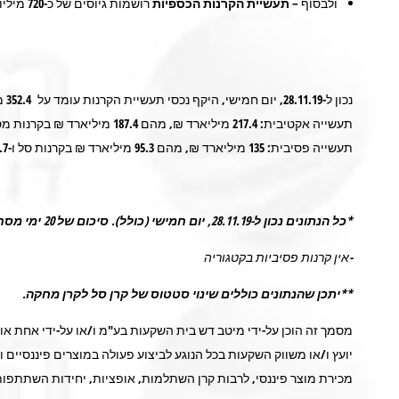
ולבסוף –
תעשיית הקרנות הכספיות
רושמות גיוסים של כ-
720
מיליו
נכון ל-28.11.19, יום חמישי, היקף נכסי תעשיית הקרנות עומד על
352.4
מי
תעשייה אקטיבית:
217.4
מיליארד ₪, מהם
187.4
מיליארד ₪ בקרנות מסו
תעשייה פסיבית:
135
מיליארד ₪, מהם
95.3
מיליארד ₪ בקרנות סל ו-
.7
*כל הנתונים נכון ל-28.11.19, יום חמישי (כולל)
.
סיכום של 20 ימי מסחר
-אין קרנות פסיביות בקטגוריה
**יתכן שהנתונים כוללים שינוי סטטוס של קרן סל לקרן מחקה.
מסמך זה הוכן על-ידי מיטב דש בית השקעות בע"מ ו/או על-ידי אחת א
יועץ ו/או משווק השקעות בכל הנוגע לביצוע פעולה במוצרים פיננסיים וע
מכירת מוצר פיננסי, לרבות קרן השתלמות, אופציות, יחידות השתתפות ב