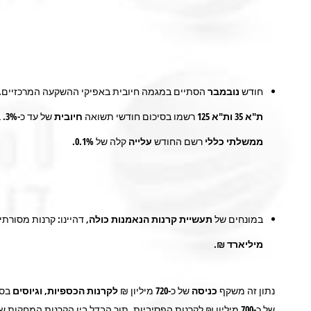
חודש
נובמבר
הסתיים במגמה חיובית באפיקי ההשקעה המרכזיים.
ת"א 35
ות"א 125
רשמו בסיכום חודשי תשואה
חיובית
של עד כ-
3%.
ב
ממשלתי כללי
רשם החודש
עלייה
קלה של
%
0.1
.
במונחים של
תעשיית קרנות הנאמנות כולה,
דהיינו: קרנות מסורתי
מיליארד ₪.
נתון זה משקף
כניסה
של כ-
720
מיליון ₪
לקרנות הכספיות,
וגיוסים
בסך
של כ-
700
מיליון ₪ לקרנות הפסיביות, תוך הבדל בין הקרנות המחקות שגי