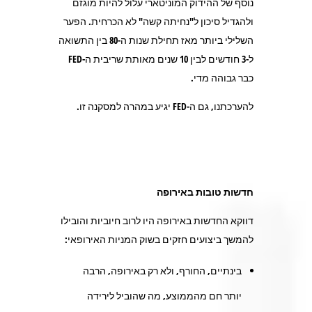
נוסף של ההידוק המוניטארי עלול להיות מוגזם
ולהגדיל סיכון ל"נחיתה קשה" לא הכרחית. הפער
השלילי ביותר מאז תחילת שנות ה-80 בין התשואה
ל-3 חודשים לבין 10 שנים מאותת שריבית ה-FED
כבר גבוהה מדי.
להערכתנו, גם ה-FED יגיע במהרה למסקנה זו.
חדשות טובות באירופה
דווקא החדשות באירופה היו לרוב חיוביות והובילו
להמשך ביצועים חזקים בשוק המניות האירופאי:
בינתיים, החורף, ולא רק באירופה, הרבה
יותר חם מהממוצע, מה שהוביל לירידה