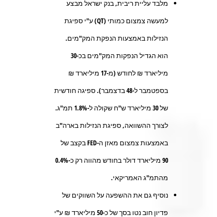
מלבד עליית ריבית, בנק ישראל מבצע
למעשה צמצום כמותי (QT) ע"י ספיגת
הנזילות באמצעות הנפקת המק"מים.
הוא הגדיל הנפקות המק"מים בכ-30
מיליארד ₪ לחודש (מ-17 מיליארד ₪
בספטמבר ל-48 בדצמבר). ספיגה חודשית
של 30 מיליארד ש"ח שקולה ל-1.8% תמ"ג.
לצורך ההשוואה, ספיגת הנזילות בארה"ב
באמצעות צמצום מאזן ה-FED בקצב של
90 מיליארד דולר בחודש מהווה רק כ-0.4%
מהתמ"ג האמריקאי.
נוסיף גם את ההשפעה על השווקים של
פדיון חוב נטו בסך של כ-50 מיליארד ₪ ע"י