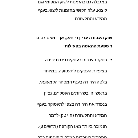
במגבלה גם בהזמנות לשוק המקומי וגם
ליצוא. עלה הקושי בהזמנות ליצוא בענף
המידע והתקשורת
שוק העבודה עדיין די חזק, אך רואים גם בו
השפעת ההאטה בפעילות:
בסקר הערכות בעסקים ניכרת ירידה
בציפיות העסקים לתעסוקה. במיוחד
בלטה הירידה בענף המסחר הקמעונאי,
בתעשייה ובשירותים העסקיים. נציין
בנפרד את הירידה בצפי לתעסוקה בענף
המידע והתקשורת (היי טק) לרמה
הנמוכה ביותר מאז הקורונה (תרשים 3).
המחסור בעובדים במרבית הענפים כבר