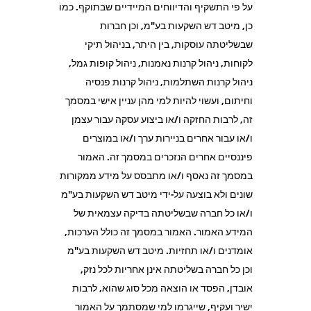
על פי התשקיף והדיווחים המיידיים שבתוקף. כמו
כן, מיטב דש השקעות בע"מ, וכן חברות
שבשליטתה עוסקות, בין היתר, בניהול תיקי
לקוחות, ניהול קרנות נאמנות, ניהול קופות גמל,
ניהול קרנות השתלמות, ניהול קרנות פנסיה
וחיתום, ועשוי להיות למי מהן עניין אישי במסמך
זה, לרבות החזקה ו/או ביצוע עסקה עבור עצמן
ו/או עבור אחרים בניירות ערך ו/או במוצרים
פיננסיים אחרים הנזכרים במסמך זה. האמור
במסמך זה נאסף ו/או מתבסס על מידע ממקורות
שונים ולא בוצעה על-ידי מיטב דש השקעות בע"מ
ו/או כל חברה שבשליטתה בדיקה עצמאית של
המידע האמור. האמור במסמך זה כולל הערכות,
אומדנים ו/או תחזיות. מיטב דש השקעות בע"מ
וכן כל חברה בשליטתה אינן אחריות לכל נזק,
אובדן, הפסד או הוצאה מכל סוג שהוא, לרבות
ישיר ועקיף, שייגרמו למי שמסתמך על האמור