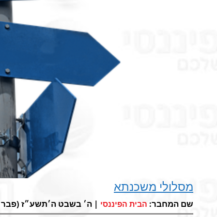
מסלולי משכנתא
שם המחבר:
| ה׳ בשבט ה׳תשע״ז (פבר 1, 2017) |
הבית הפיננסי