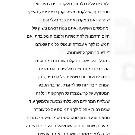
ולוחצים עליכם להזדרז ולקנות דירה מיד. ואם
חסר כסף, אז לקנות משהו קטן בפריפריה, העיקר
שיהיה. ואם במקרה אתם כבר בעלי נכס,
ומחפשים השקעה, אתם בטח רואים בשוק של
היום הזדמנות להתעשרות ולפנסיה מכובדת. אם
תמשיכו לקרוא עבודה זו, אולי כל מה שאתם
“יודעים” הולך להשתנות.
במהלך הקריאה, תתקלו בעובדות ומיתוסים
הנשברים ומתנפצים מול עינכם הנתמכים
בנתונים ועובדות רשמיות. כל הנרטיב, כגון
המחסור בדירות שהלך וגדל, הריבוי הטבעי
המטורף, על כך שנגמרו כל הקרקעות ועל זה
שעליית המחירים היא בלתי נמנעת ותימשך עוד
שנים רבות – הכול ילך ויתמוסס עם כל עובדה
נוספת או עם נתון סטטיסטי רשמי וצילומי כתבות
מהעבר, שמוכיחים שהשתלשלות העניינים הייתה
שונה לגמרי ממה שחשבתם. אותם אנשים