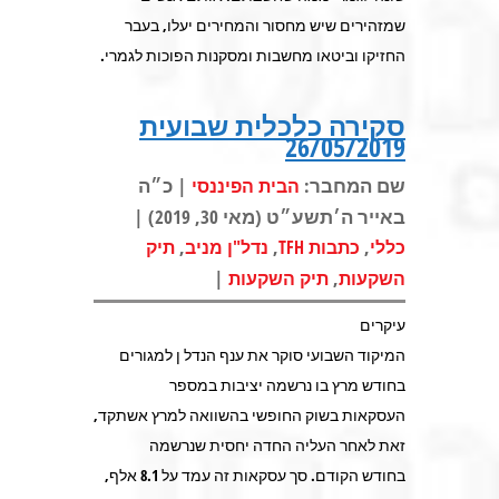
שמזהירים שיש מחסור והמחירים יעלו, בעבר
החזיקו וביטאו מחשבות ומסקנות הפוכות לגמרי.
סקירה כלכלית שבועית
26/05/2019
שם המחבר:
| כ״ה
הבית הפיננסי
באייר ה׳תשע״ט (מאי 30, 2019) |
,
,
,
כללי
כתבות TFH
נדל"ן מניב
תיק
|
,
השקעות
תיק השקעות
עיקרים
המיקוד השבועי סוקר את ענף הנדל ן למגורים
בחודש מרץ בו נרשמה יציבות במספר
העסקאות בשוק החופשי בהשוואה למרץ אשתקד,
זאת לאחר העליה החדה יחסית שנרשמה
בחודש הקודם. סך עסקאות זה עמד על 8.1 אלף,