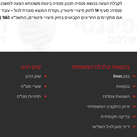
פנסיה: סעיף 14 לחוק פיצויי פיטורין. נקודת המוצא מוכרת לכול
אם מתקיימים החריגים הקבועים בחוק פיצויי פיטורים, התשכ"ג- 1663 ( להלן: "החוק"(. בתוך הפער שבין קצוות [...]
בנקאות וכלכלת המשפחה
שוק ההון
בנק News
שוק ההון
בנקאות
שערי מט"ח
השוואת עמלות
תחזיות מט"ח
איזון התקציב המשפחתי
בדיקה תקופתית
דיור מוגן לגיל השלישי