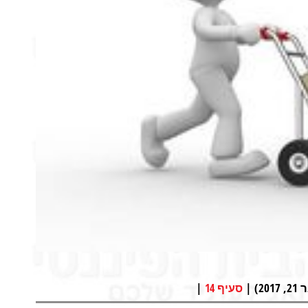
 |
|
סעיף 14