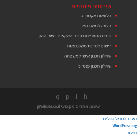
שירותים פיננסיים
הלוואות אקספרס
הצעה למשכנתא
טופס התעניינות קורס השקעות בשוק ההון
רישום לסדנת משכנתאות
שאלון תכנון אישי למשפחה
שאלון תכנון פנסיוני
עיצוב אתרים מקצועי
gWebsite.co.il
מעבר לסרגל הכלים
ודות
WordPress.org
ורדפרס
תיעוד