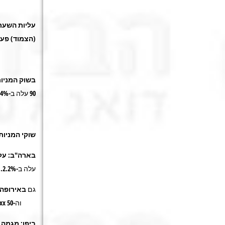
עליות השער
(הצמוד) פעל
בשוק המניו
90
עלה ב-0.4%, מדד
שוקי המניות
בארה"ב
:
על
עלה ב-2.2%.
גם
באירופה
וה-Eurostoxx 50 עלה ב-4.8%.
ביפן:
מגמה ח