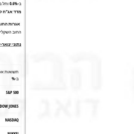
ב-0.6% ותל בונד 60 עלה ב-0.5%. אגרות החוב הקונצרניות שאינן מדורגות (ואין להן מדד) י
מדד אג"ח קונ
אגרות החו
החוב השקליו
נתוני ינואר-יולי 
תשואות אפ
ב-%
S&P 500
DOW JONES
NASDAQ
NIKKEI