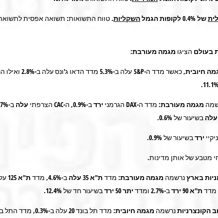
ית
של 0.4% לקופות הגמל
השקליות
.
טווח התשואות: תשואה אפסית לתשואה
ת בעולם
הציגו
מגמה מעורבת:
מה חיובית
, כאשר מדד ה-S&P עלה ב-5.3% 
שמה
מגמה מעורבת
: מדד ה-DAX הגרמני
ירד
ב-0.9%, ה-CAC הצרפתי
עלה
עלה
בשיעור של 0.6%.
יקיי
ירד
בשיעור של 0.9%.
י מטבע של אותן מדינות.
יות בארץ
נרשמה
מגמה מעורבת
: מדד
ת"א
35
עלה
ב-4.6%, מדד
ת"א 125
על
ת"א 90 ירד
ב-2.7% ומדד
יתר 50
ירד
בשיעור חד של 12.4%.
 הקונצרניות
נרשמה
מגמה חיובית: