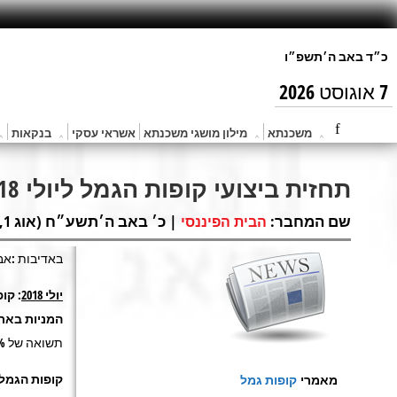
7 אוגוסט 2026
משכנתא
מילון מושגי משכנתא
אשראי עסקי
בנקאות
תחזית ביצועי קופות הגמל ליולי 2018
שם המחבר:
| כ׳ באב ה׳תשע״ח (אוג 1, 2018) |
הבית הפיננסי
באדיבות :אב
יולי 2018
: קו
המניות בארץ
תשואה של 1.6%.
קופות הגמל
מאמרי
קופות גמל