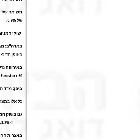
תשואה
שליל
של 0.9%.
שוקי המניו
בארה"ב
:
מג
באופן חד ב-11.1%.
באירופה
נר
Eurostoxx 50
ביפן:
מדד הנ
כל אלו במונח
גם
בשוק המנ
ב-3.2%, מדד
באגרות החוב