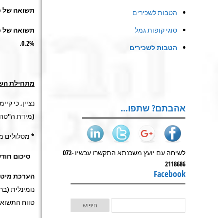
תשואה של כ-0.4% לקופות ה
הטבות לשכירים
סוגי קופות גמל
תשואה של כ-0.1% לקופות ה
0.2%.
הטבות לשכירים
מתחילת הש
נציין, כי ק
אהבתם? שתפו…
(מידת ה"טהו
* מסלולים מעל 100 מילי
לשיחה עם יועץ משכנתא התקשרו עכשיו 072-
סיכום חודש יו
2118686
Facebook
הערכת מיטב
נומינלית (בר
טווח התשוא