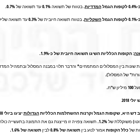
גמל
המדדיות
.
בטווח של תשואה 0.1% עד תשואה של 0.7%.
גמל
השקליות
.
בטווח תשואה חיובית של 0.3% עד תש
נה
:
הקופות הכלליות השיגו תשואה חיובית של כ-1.9%.
יימת שונות בין המסלולים המתמחים* והדבר תלוי במבנה המסלול ובתמהיל המדד
רות" של המסלול).
ון ש"ח
.
לי 2018
 דש היא, שקופות הגמל וקרנות ההשתלמות הכלליות
הגדולות
יציגו ביולי 2018
וטו) משוקללת של
1.2%.
תשואה צפויה זו מייצגת גם את התמונה בתעשייה כולה
ות של
כלל הקופות
אמור לנוע בין
תשואה של 0.8%
לבין
תשואה של
1.6%
.