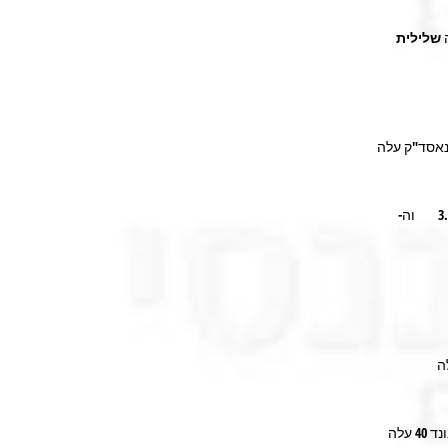
שלילית
מדד הדאו ג'ונס עלה ב-2.8% ואילו הנאסד"ק עלה
ב-3.7% וה-
ה
מדד תל בונד 20 עלה ב-0.3%, מדד התל בונד 40 עלה